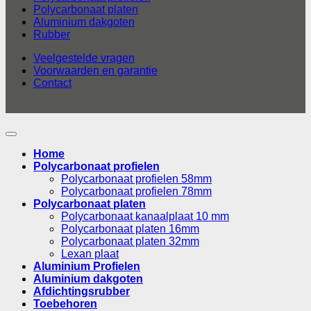
Polycarbonaat platen
Aluminium dakgoten
Rubber
Veelgestelde vragen
Voorwaarden en garantie
Contact
Home
Polycarbonaat profielen
Polycarbonaat profielen 58mm
Polycarbonaat profielen 78mm
Polycarbonaat platen
Polycarbonaat kanaalplaat 10 mm
Polycarbonaat platen 16mm
Polycarbonaat platen 32mm
Lexan plaat
Aluminium Profielen
Aluminium dakgoten
Afdichtingsrubber
Toebehoren