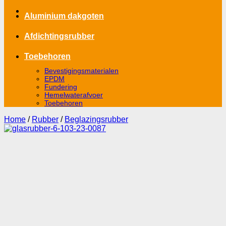
Aluminium dakgoten
Afdichtingsrubber
Toebehoren
Bevestigingsmaterialen
EPDM
Fundering
Hemelwaterafvoer
Toebehoren
Home
/
Rubber
/
Beglazingsrubber