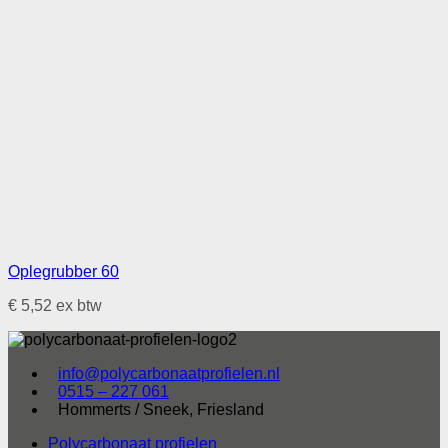
Oplegrubber 60
€
5,52
ex btw
info@polycarbonaatprofielen.nl
0515 – 227 061
Hommerts / Sneek, Friesland
Polycarbonaat profielen