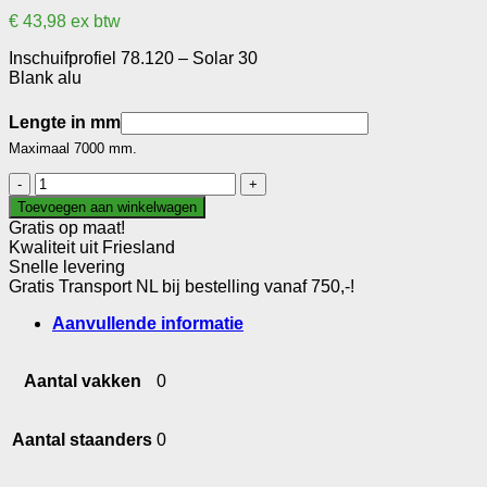
€
43,98
ex btw
Inschuifprofiel 78.120 – Solar 30
Blank alu
Lengte in mm
Maximaal 7000 mm.
Inschuifprofiel
78.120
Toevoegen aan winkelwagen
-
Gratis op maat!
Solar
Kwaliteit uit Friesland
30
Snelle levering
aantal
Gratis Transport NL bij bestelling vanaf 750,-!
Aanvullende informatie
Aantal vakken
0
Aantal staanders
0