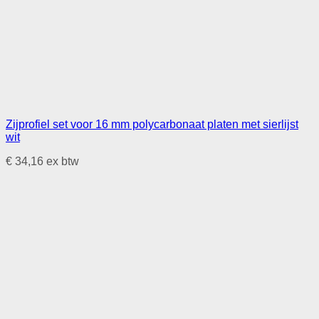
Zijprofiel set voor 16 mm polycarbonaat platen met sierlijst
wit
€
34,16
ex btw