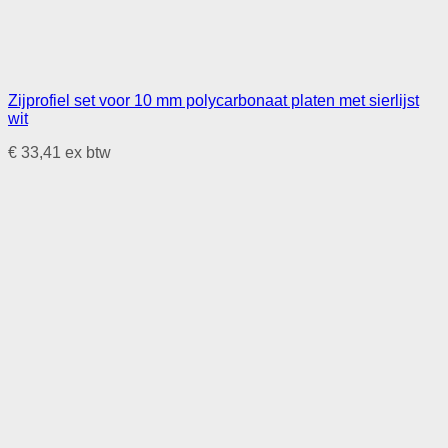
Zijprofiel set voor 10 mm polycarbonaat platen met sierlijst
wit
€
33,41
ex btw