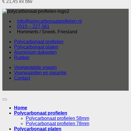
€
21,45
ex btw
info@polycarbonaatprofielen.nl
0515 – 227 061
Hommerts / Sneek, Friesland
Polycarbonaat profielen
Polycarbonaat platen
Aluminium dakgoten
Rubber
Veelgestelde vragen
Voorwaarden en garantie
Contact
Home
Polycarbonaat profielen
Polycarbonaat profielen 58mm
Polycarbonaat profielen 78mm
Polycarbonaat platen