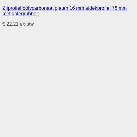
Zijprofiel polycarbonaat platen 16 mm afdekprofiel 78 mm
met oplegrubber
€
22,21
ex btw