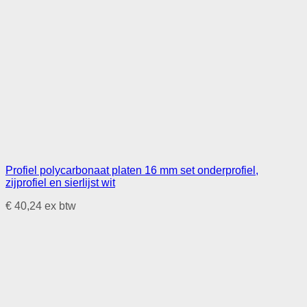
Profiel polycarbonaat platen 16 mm set onderprofiel,
zijprofiel en sierlijst wit
€
40,24
ex btw