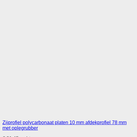
Zijprofiel polycarbonaat platen 10 mm afdekprofiel 78 mm
met oplegrubber