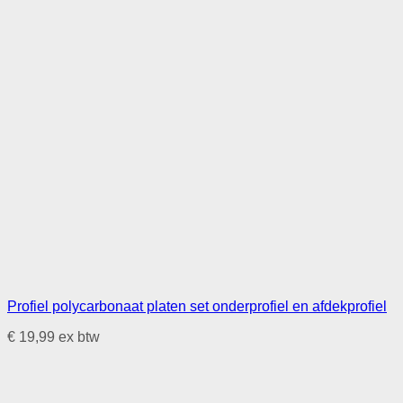
Profiel polycarbonaat platen set onderprofiel en afdekprofiel
€
19,99
ex btw