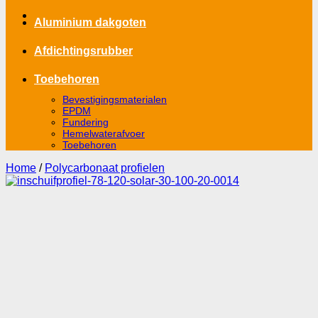
Aluminium dakgoten
Afdichtingsrubber
Toebehoren
Bevestigingsmaterialen
EPDM
Fundering
Hemelwaterafvoer
Toebehoren
Home
/
Polycarbonaat profielen