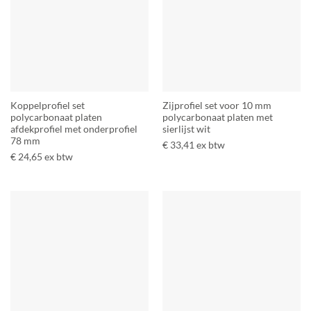
Koppelprofiel set
Zijprofiel set voor 10 mm
polycarbonaat platen
polycarbonaat platen met
afdekprofiel met onderprofiel
sierlijst wit
78 mm
€
33,41
ex btw
€
24,65
ex btw