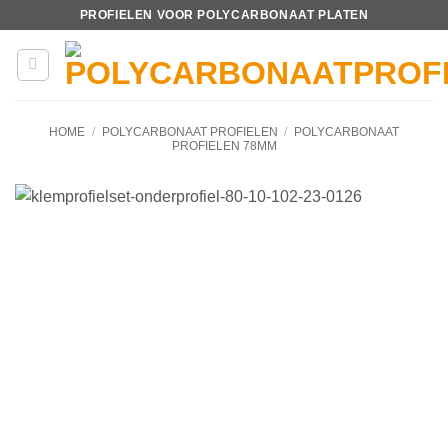
Ga
PROFIELEN VOOR POLYCARBONAAT PLATEN
naar
inhoud
HOME
/
POLYCARBONAAT PROFIELEN
/
POLYCARBONAAT
PROFIELEN 78MM