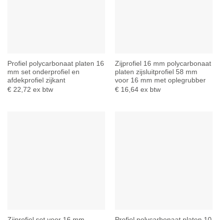
Profiel polycarbonaat platen 16
Zijprofiel 16 mm polycarbonaat
mm set onderprofiel en
platen zijsluitprofiel 58 mm
afdekprofiel zijkant
voor 16 mm met oplegrubber
€
22,72
ex btw
€
16,64
ex btw
Zijprofiel set voor 16 mm
Profiel polycarbonaat platen 10