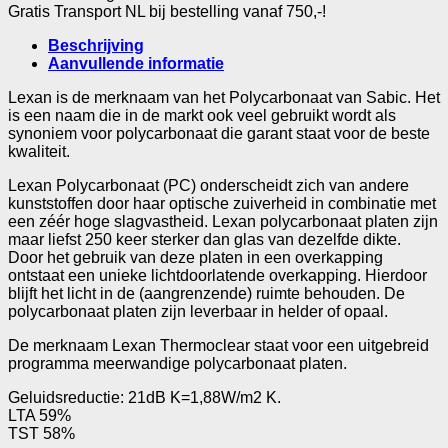
structuur
Gratis Transport NL bij bestelling vanaf 750,-!
16mm
98x250cm
Beschrijving
helder
Aanvullende informatie
aantal
Lexan is de merknaam van het Polycarbonaat van Sabic. Het
is een naam die in de markt ook veel gebruikt wordt als
synoniem voor polycarbonaat die garant staat voor de beste
kwaliteit.
Lexan Polycarbonaat (PC) onderscheidt zich van andere
kunststoffen door haar optische zuiverheid in combinatie met
een zéér hoge slagvastheid. Lexan polycarbonaat platen zijn
maar liefst 250 keer sterker dan glas van dezelfde dikte.
Door het gebruik van deze platen in een overkapping
ontstaat een unieke lichtdoorlatende overkapping. Hierdoor
blijft het licht in de (aangrenzende) ruimte behouden. De
polycarbonaat platen zijn leverbaar in helder of opaal.
De merknaam Lexan Thermoclear staat voor een uitgebreid
programma meerwandige polycarbonaat platen.
Geluidsreductie: 21dB K=1,88W/m2 K.
LTA 59%
TST 58%