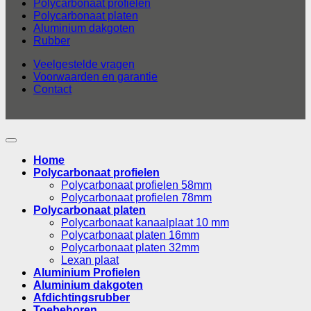
Polycarbonaat profielen
Polycarbonaat platen
Aluminium dakgoten
Rubber
Veelgestelde vragen
Voorwaarden en garantie
Contact
Home
Polycarbonaat profielen
Polycarbonaat profielen 58mm
Polycarbonaat profielen 78mm
Polycarbonaat platen
Polycarbonaat kanaalplaat 10 mm
Polycarbonaat platen 16mm
Polycarbonaat platen 32mm
Lexan plaat
Aluminium Profielen
Aluminium dakgoten
Afdichtingsrubber
Toebehoren