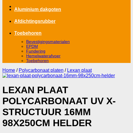
Aluminium dakgoten
Afdichtingsrubber
Toebehoren
Bevestigingsmaterialen
EPDM
Fundering
Hemelwaterafvoer
Toebehoren
Home
/
Polycarbonaat platen
/
Lexan plaat
LEXAN PLAAT
POLYCARBONAAT UV X-
STRUCTUUR 16MM
98X250CM HELDER