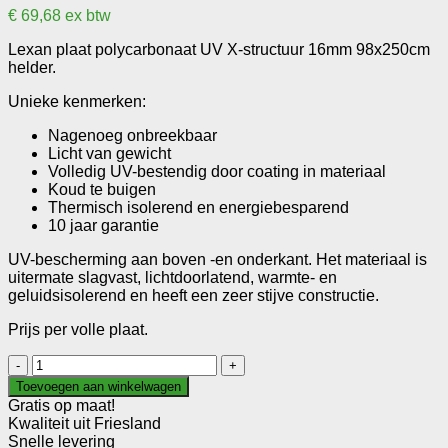
€
69,68
ex btw
Lexan plaat polycarbonaat UV X-structuur 16mm 98x250cm
helder.
Unieke kenmerken:
Nagenoeg onbreekbaar
Licht van gewicht
Volledig UV-bestendig door coating in materiaal
Koud te buigen
Thermisch isolerend en energiebesparend
10 jaar garantie
UV-bescherming aan boven -en onderkant. Het materiaal is
uitermate slagvast, lichtdoorlatend, warmte- en
geluidsisolerend en heeft een zeer stijve constructie.
Prijs per volle plaat.
Lexan
plaat
Toevoegen aan winkelwagen
polycarbonaat
Gratis op maat!
UV
Kwaliteit uit Friesland
X-
Snelle levering