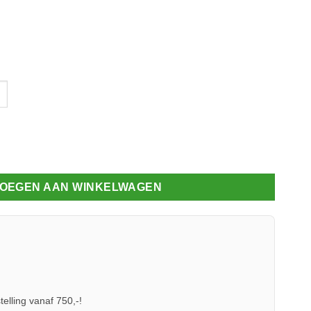
5cm 16 mm polycarbonaat plaat helder 7m aantal
OEGEN AAN WINKELWAGEN
telling vanaf 750,-!