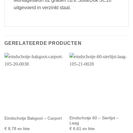
Montagesteun 62 graden t.b.v. SolarDok SC10
uitgevoerd in verzinkt staal.
GERELATEERDE PRODUCTEN
Eindschotje 60 – Sierlijst –
Eindschotje Bakgoot – Carport
Laag
€
8,78
ex btw
€
6,61
ex btw