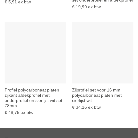
set onderprofiel en afdekprofiel
€
5,91
ex btw
€
19,99
ex btw
Profiel polycarbonaat platen
Zijprofiel set voor 16 mm
zijkant afdekprofiel met
polycarbonaat platen met
onderprofiel en sierlijst wit set
sierlijst wit
78mm
€
34,16
ex btw
€
48,75
ex btw