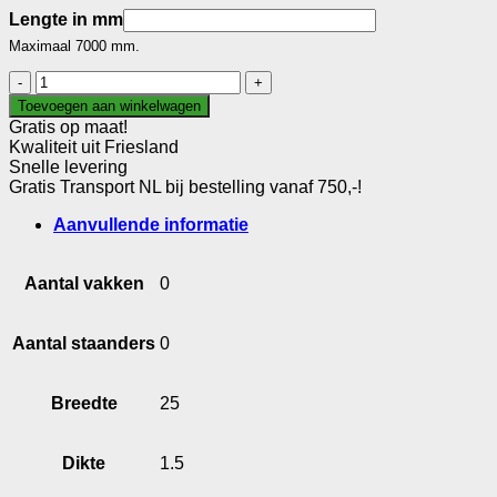
Lengte in mm
Maximaal 7000 mm.
L-
profiel
Toevoegen aan winkelwagen
25.25.1,5
Gratis op maat!
aantal
Kwaliteit uit Friesland
Snelle levering
Gratis Transport NL bij bestelling vanaf 750,-!
Aanvullende informatie
Aantal vakken
0
Aantal staanders
0
Breedte
25
Dikte
1.5