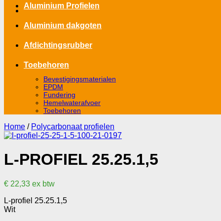
Aluminium Profielen
Aluminium dakgoten
Afdichtingsrubber
Toebehoren
Bevestigingsmaterialen
EPDM
Fundering
Hemelwaterafvoer
Toebehoren
Home
/
Polycarbonaat profielen
L-PROFIEL 25.25.1,5
€
22,33
ex btw
L-profiel 25.25.1,5
Wit