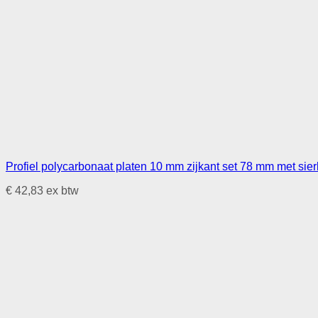
Profiel polycarbonaat platen 10 mm zijkant set 78 mm met sierli
€
42,83
ex btw