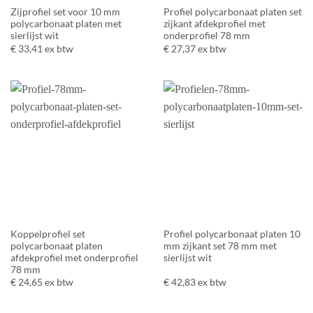
Zijprofiel set voor 10 mm
Profiel polycarbonaat platen set
polycarbonaat platen met
zijkant afdekprofiel met
sierlijst wit
onderprofiel 78 mm
€
33,41
ex btw
€
27,37
ex btw
Koppelprofiel set
Profiel polycarbonaat platen 10
polycarbonaat platen
mm zijkant set 78 mm met
afdekprofiel met onderprofiel
sierlijst wit
78 mm
€
24,65
ex btw
€
42,83
ex btw