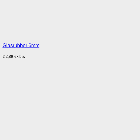
Glasrubber 6mm
€
2,89
ex btw