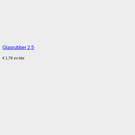
Glasrubber 2,5
€
1,78
ex btw