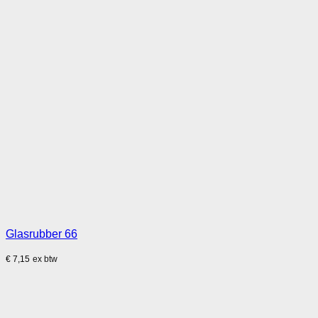
Glasrubber 66
€
7,15
ex btw