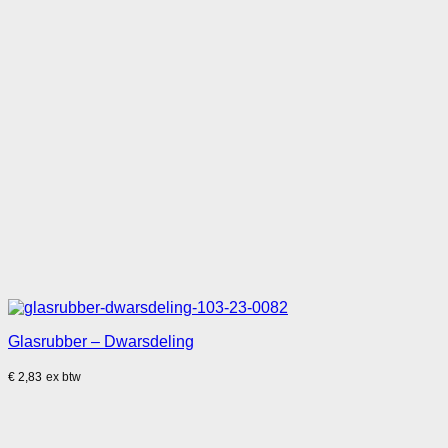
Glasrubber – Dwarsdeling
€
2,83
ex btw