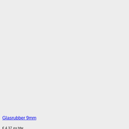
Glasrubber 9mm
€
4,37
ex btw