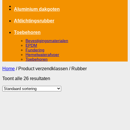
Aluminium dakgoten
Afdichtingsrubber
Toebehoren
Bevestigingsmaterialen
EPDM
Fundering
Hemelwaterafvoer
Toebehoren
Home
/
Product verzendklassen
/
Rubber
Toont alle 26 resultaten