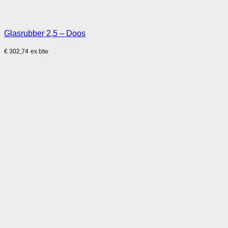
Glasrubber 2,5 – Doos
€
302,74
ex btw